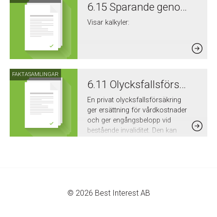
6.15 Sparande genom extra tjänstepensionsförsäkring, sparande i aktiebolag eller privat
Visar kalkyler:
FAKTASAMLINGAR
6.11 Olycksfallsförsäkring
En privat olycksfallsförsäkring
ger ersättning för vårdkostnader
och ger engångsbelopp vid
bestående invaliditet. Den kan
tecknas individuellt eller genom
gruppavtal.
Olycksfallsförsäkringen
kompletterar TFA, som endast
gäller under arbetstid.
© 2026 Best Interest AB