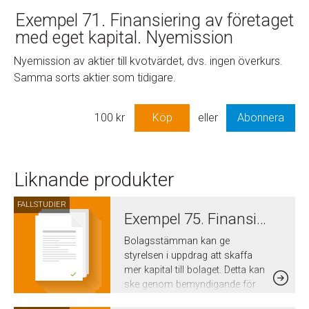
Exempel 71. Finansiering av företaget
med eget kapital. Nyemission
Nyemission av aktier till kvotvärdet, dvs. ingen överkurs.
Samma sorts aktier som tidigare.
100
kr
Köp
eller
Abonnera
Liknande produkter
FALLSTUDIER
Exempel 75. Finansiering av företaget med eget kapital. Styrelsen får bemyndigande att besluta om nyemission
Bolagsstämman kan ge
styrelsen i uppdrag att skaffa
mer kapital till bolaget. Detta kan
ske genom bemyndigande för
styrelsen att inom vissa ramar