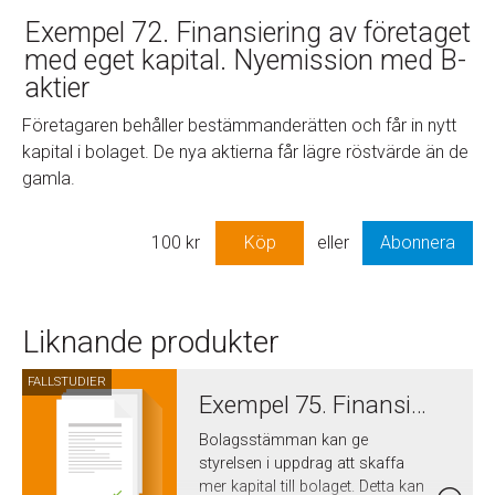
Exempel 72. Finansiering av företaget
med eget kapital. Nyemission med B-
aktier
Företagaren behåller bestämmanderätten och får in nytt
kapital i bolaget. De nya aktierna får lägre röstvärde än de
gamla.
100
kr
Köp
eller
Abonnera
Liknande produkter
FALLSTUDIER
Exempel 75. Finansiering av företaget med eget kapital. Styrelsen får bemyndigande att besluta om nyemission
Bolagsstämman kan ge
styrelsen i uppdrag att skaffa
mer kapital till bolaget. Detta kan